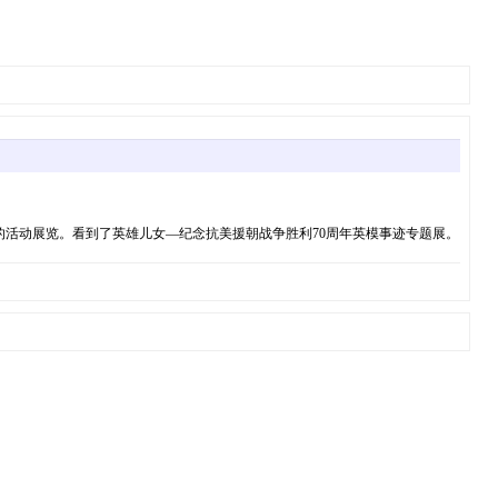
活动展览。看到了英雄儿女—纪念抗美援朝战争胜利70周年英模事迹专题展。