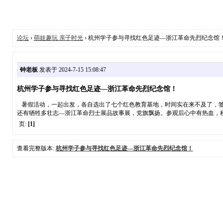
论坛
›
萌娃趣玩 亲子时光
› 杭州学子参与寻找红色足迹—浙江革命先烈纪念馆
钟老板
发表于 2024-7-15 15:08:47
杭州学子参与寻找红色足迹—浙江革命先烈纪念馆！
暑假活动，一起出发，各自选出了七个红色教育基地，时间实在来不及了，签
还有牺牲多壮志—浙江革命烈士展品故事展，党旗飘扬。参观后心中有热血，
页:
[1]
查看完整版本:
杭州学子参与寻找红色足迹—浙江革命先烈纪念馆！