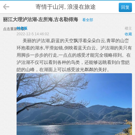
寄情于山河, 浪漫在旅途
回复
丽江大理泸沽湖-左所海,古名勒得海
看全部
钟老板
楼主
点击重新加载
2022-12-5 14:46:02
收藏
美丽的泸沽湖,蔚蓝的天空飘浮着朵朵白云,青翠的山峦
环抱着的湖水,平滑如镜,倒映着蓝天白云。泸沽湖的美只有
用脚歩一步步的行走,一点点的感受才能完全领略得到。在
泸沽湖不仅可以看到各种的鸟类，还能够远眺看到白雪皑
皑的山峰，在湖面上可以感受波光粼粼的美好。