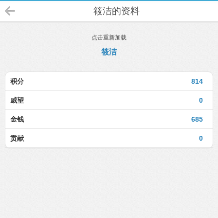
筱洁的资料
点击重新加载
筱洁
积分
814
威望
0
金钱
685
贡献
0