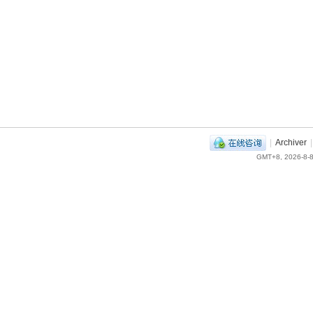
|
Archiver
|
GMT+8, 2026-8-8