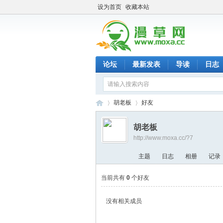
设为首页
收藏本站
论坛
最新发表
导读
日志
胡老板
好友
胡老板
http://www.moxa.cc/?7
漫
›
›
主题
日志
相册
记录
当前共有
0
个好友
没有相关成员