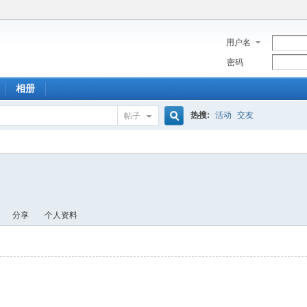
用户名
密码
相册
热搜:
活动
交友
帖子
搜
索
分享
个人资料