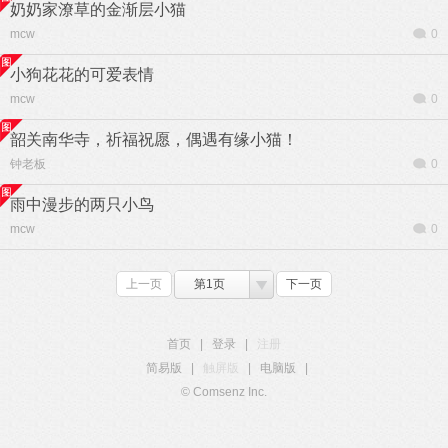
奶奶家潦草的金渐层小猫
mcw
0
小狗花花的可爱表情
mcw
0
韶关南华寺，祈福祝愿，偶遇有缘小猫！
钟老板
0
雨中漫步的两只小鸟
mcw
0
上一页
第1页
下一页
首页
|
登录
|
注册
简易版
|
触屏版
|
电脑版
|
© Comsenz Inc.