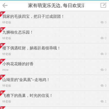
家有萌宠乐无边, 每日欢笑满心间
我家的毛孩四宝，把日子过成甜团！
钟老板
0
九狮柚生态乐园！
钟老板
0
楼下偶遇旺财，躺着趴着很乖哦！
钟老板
0
小狗花花睡的好香
mcw
0
山坳里的“金凤凰”--走地鸡！
钟老板
0
飞檐下的燕巢，时光的信笺！
钟老板
1