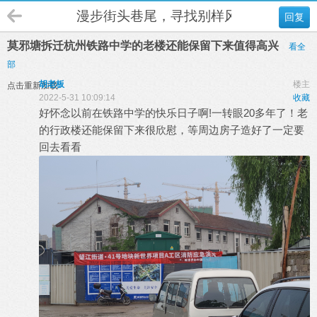
漫步街头巷尾，寻找别样风情
回复
莫邪塘拆迁杭州铁路中学的老楼还能保留下来值得高兴
看全
部
胡老板
楼主
点击重新加载
2022-5-31 10:09:14
收藏
好怀念以前在铁路中学的快乐日子啊!一转眼20多年了！老
的行政楼还能保留下来很欣慰，等周边房子造好了一定要
回去看看